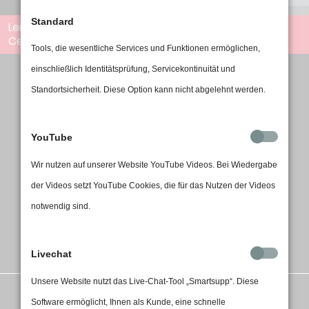
Standard
Leinwände für Fitness
Leinwände für 3D
Center
Filmerlebnisse
Tools, die wesentliche Services und Funktionen ermöglichen,
einschließlich Identitätsprüfung, Servicekontinuität und
alphaluxx Produkte
Standortsicherheit. Diese Option kann nicht abgelehnt werden.
Danke, dass Sie sich für unsere Leinwände
YouTube
interessieren. Wir produzieren hochwertige
Motorleinwände für das Heimkino und die
Wir nutzen auf unserer Website YouTube Videos. Bei Wiedergabe
professionelle Präsentation.
der Videos setzt YouTube Cookies, die für das Nutzen der Videos
notwendig sind.
zu den Produkten
Livechat
Unsere Website nutzt das Live-Chat-Tool „Smartsupp“. Diese
Software ermöglicht, Ihnen als Kunde, eine schnelle