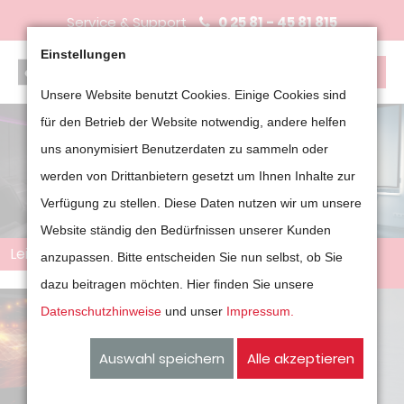
Service & Support
0 25 81 - 45 81 815
Einstellungen
Unsere Website benutzt Cookies. Einige Cookies sind
für den Betrieb der Website notwendig, andere helfen
uns anonymisiert Benutzerdaten zu sammeln oder
werden von Drittanbietern gesetzt um Ihnen Inhalte zur
Verfügung zu stellen. Diese Daten nutzen wir um unsere
Website ständig den Bedürfnissen unserer Kunden
Leinwände für Ihr Heimkino
Leinwände für
anzupassen. Bitte entscheiden Sie nun selbst, ob Sie
Präsentationen
dazu beitragen möchten. Hier finden Sie unsere
Datenschutzhinweise
und unser
Impressum.
Auswahl speichern
Alle akzeptieren