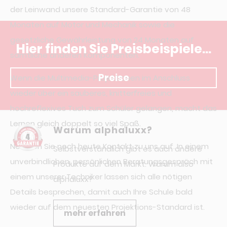
der Leinwand unsere Standard-Garantie von 48
Monaten auf Motor und Mechanik sowie die
gesetzliche Gewährleistung von 24 Monaten auf
Hier finden Sie Preisbeispiele...
sämtliche anderen Komponenten.
Preise
Wenn die Multimedia-Projektionen im Anschluss
wieder über ein sauberes, knitterfreies und
hochreflexives Tuch zum Schüler gelangen, macht das
Lernen gleich doppelt so viel Spaß.
Warum alphaluxx?
Nehmen Sie noch heute Kontakt zu uns auf. In einem
Selbstverständlich gibt es auch andere
unverbindlichen, persönlichen Beratungsgespräch mit
Produkte auf dem Markt. Warum also
einem unserer Techniker lassen sich alle nötigen
alphaluxx?
Details besprechen, damit auch Ihre Schule bald
wieder auf dem neuesten Projektions-Standard ist.
mehr erfahren