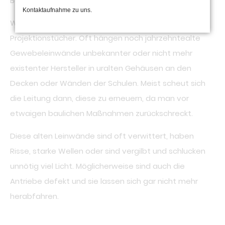
Beamer ersetzt.
Kontaktaufnahme zu uns.
Was leider oft nicht "mitgewachsen" ist, sind die
Projektionstücher. Oft hängen noch jahrzehntealte
Gewebeleinwände unbekannter oder nicht mehr
existenter Hersteller in uralten Gehäusen an den
Decken oder Wänden der Schulen. Meist scheut sich
die Leitung dann, diese zu erneuern, da man vor
etwaigen baulichen Maßnahmen zurückschreckt.
Diese alten Leinwände sind oft verwittert, haben
Risse, starke Wellen oder sind vergilbt und schlucken
unnötig viel Licht. Möglicherweise sind auch die
Antriebe defekt und sie lassen sich gar nicht mehr
herabfahren.