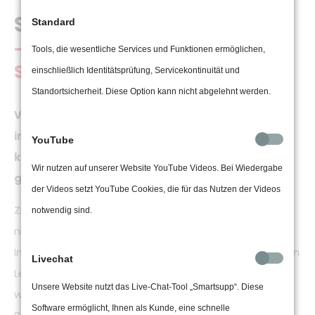
Schulische Maßnahmen
Standard
- Alphaluxx Leinwände in
Tools, die wesentliche Services und Funktionen ermöglichen,
Schulen
einschließlich Identitätsprüfung, Servicekontinuität und
Standortsicherheit. Diese Option kann nicht abgelehnt werden.
Viele Schulgebäude haben mit veralteter Technik
im Bereich der Multimedia-Anwendungen zu
YouTube
kämpfen. Alphaluxx schafft Abhilfe auf einem
Wir nutzen auf unserer Website YouTube Videos. Bei Wiedergabe
ganz speziellen Feld.
der Videos setzt YouTube Cookies, die für das Nutzen der Videos
Zur modernen Erziehung an heutigen Schulen gehört
notwendig sind.
nicht nur die Integration von Computer-Unterricht.
Immer mehr hält auch das Thema Multimedia Einzug in
Livechat
Lehranstalten. Und der gute alte Overhead-Projektor
Unsere Website nutzt das Live-Chat-Tool „Smartsupp“. Diese
wurde lange durch hochwertige Präsentations-
Software ermöglicht, Ihnen als Kunde, eine schnelle