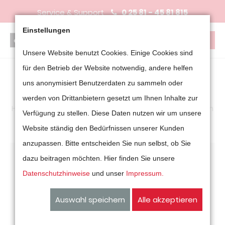
Service & Support
0 25 81 - 45 81 815
Einstellungen
Unsere Website benutzt Cookies. Einige Cookies sind
für den Betrieb der Website notwendig, andere helfen
uns anonymisiert Benutzerdaten zu sammeln oder
Motorleinwände
werden von Drittanbietern gesetzt um Ihnen Inhalte zur
Hier erfahren Sie mehr über alphaluxx Produkte im Bereich
Verfügung zu stellen. Diese Daten nutzen wir um unsere
Motorleinwände
Website ständig den Bedürfnissen unserer Kunden
anzupassen. Bitte entscheiden Sie nun selbst, ob Sie
dazu beitragen möchten. Hier finden Sie unsere
Datenschutzhinweise
und unser
Impressum.
Auswahl speichern
Alle akzeptieren
Motorleinwand