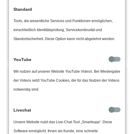
Die Motorleinwand bietet Vorteile, z. B. leise
Standard
Elektromotoren. So können Sie die Leinwand in
alle Räume integrieren...
Tools, die wesentliche Services und Funktionen ermöglichen,
einschließlich Identitätsprüfung, Servicekontinuität und
Standortsicherheit. Diese Option kann nicht abgelehnt werden.
mehr erfahren
YouTube
Wir nutzen auf unserer Website YouTube Videos. Bei Wiedergabe
der Videos setzt YouTube Cookies, die für das Nutzen der Videos
notwendig sind.
Transparent-Schutz
Livechat
Schutzsysteme für Arztpraxen , Apotheken,
Unsere Website nutzt das Live-Chat-Tool „Smartsupp“. Diese
Banken und alle, die den Publikumsverkehr
Software ermöglicht, Ihnen als Kunde, eine schnelle